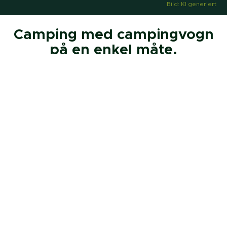
Bild: KI generiert
Camping med campingvogn
på en enkel måte.
Mindre vekt. Mindre innsats.
Mer frihet til det som betyr noe.
Attraktiv pris: fra 19550 €
Liten bil eller elbil
(Tyskland)