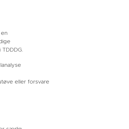
 en
ndige
2 i TDDDG.
ilanalyse
tøve eller forsvare