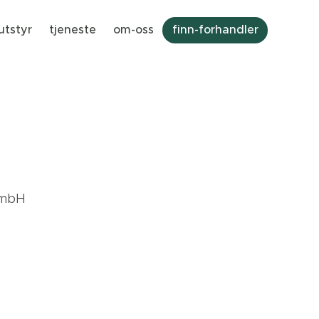
utstyr
tjeneste
om-oss
finn-forhandler
GmbH