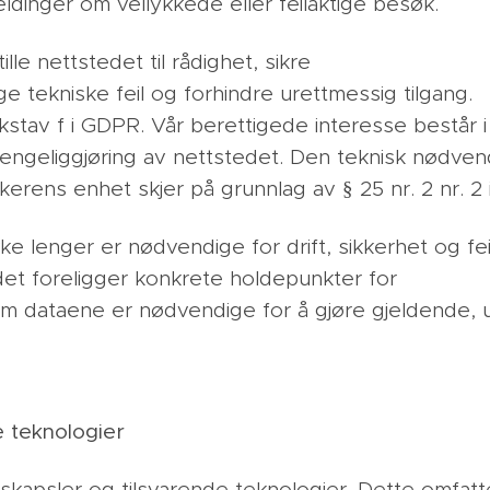
dinger om vellykkede eller feilaktige besøk.
le nettstedet til rådighet, sikre
ge tekniske feil og forhindre urettmessig tilgang.
bokstav f i GDPR. Vår berettigede interesse består i
gjengeliggjøring av nettstedet. Den teknisk nødve
rukerens enhet skjer på grunnlag av § 25 nr. 2 nr. 
ke lenger er nødvendige for drift, sikkerhet og fe
det foreligger konkrete holdepunkter for
om dataene er nødvendige for å gjøre gjeldende, u
e teknologier