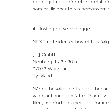
bli oppgitt nedenfor eller i detalji
som er tilgjengelig via personvernin
4. Hosting og serverlogger
NEXT-nettsiden er hostet hos følg
[k:i] GmbH
Neubergstraße 30 a
97072 Würzburg
Tyskland
Når du besøker nettstedet, behand
kan blant annet omfatte IP-adresse
filen, overført datamengde, forrige