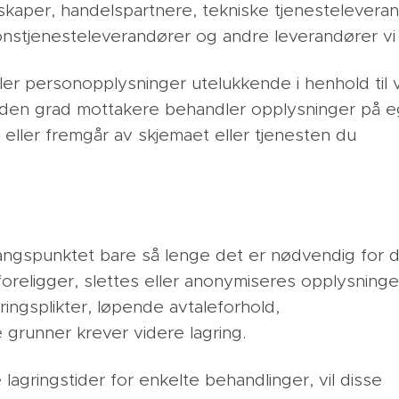
lskaper, handelspartnere, tekniske tjenestelevera
nstjenesteleverandører og andre leverandører vi 
r personopplysninger utelukkende i henhold til v
 den grad mottakere behandler opplysninger på e
t eller fremgår av skjemaet eller tjenesten du
angspunktet bare så lenge det er nødvendig for d
 foreligger, slettes eller anonymiseres opplysning
gsplikter, løpende avtaleforhold,
 grunner krever videre lagring.
 lagringstider for enkelte behandlinger, vil disse