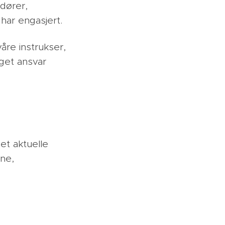
ndører,
har engasjert.
åre instrukser,
get ansvar
et aktuelle
ene,