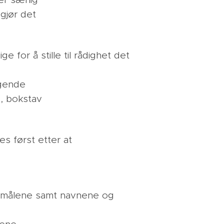
er særlig
 gjør det
 for å stille til rådighet det
lgende
1, bokstav
es først etter at
ormålene samt navnene og