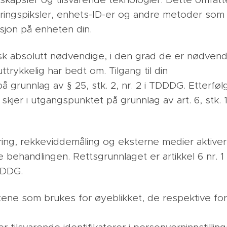
skapsler og tilsvarende teknologier. Dette omfatt
poringspiksler, enhets-ID-er og andre metoder som
asjon på enheten din.
k absolutt nødvendige, i den grad de er nødvendige
rykkelig har bedt om. Tilgang til din
 grunnlag av § 25, stk. 2, nr. 2 i TDDDG. Etterfø
kjer i utgangspunktet på grunnlag av art. 6, stk. 
ring, rekkeviddemåling og eksterne medier aktiver
e behandlingen. Rettsgrunnlaget er artikkel 6 nr. 1
DDDG.
stene som brukes for øyeblikket, de respektive f